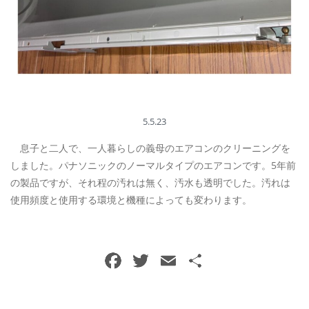
ご予約・お問い合わせ
0120-396-620
メールでのご予約
RESERVE
5.5.23
息子と二人で、一人暮らしの義母のエアコンのクリーニングを
しました。パナソニックのノーマルタイプのエアコンです。5年前
の製品ですが、それ程の汚れは無く、汚水も透明でした。汚れは
使用頻度と使用する環境と機種によっても変わります。
F
T
E
共
a
w
m
有
c
itt
ai