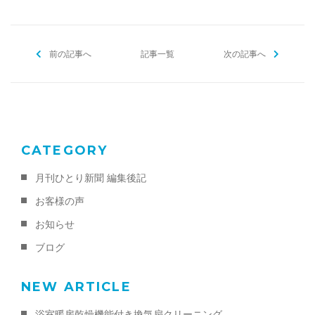
e
er
l
b
前の記事へ
o
記事一覧
次の記事へ
o
k
CATEGORY
月刊ひとり新聞 編集後記
お客様の声
お知らせ
ブログ
NEW ARTICLE
浴室暖房乾燥機能付き換気扇クリーニング