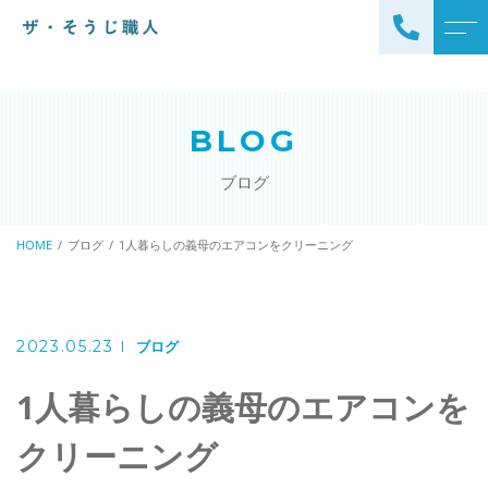
トップページ
スタッフ
BLOG
ザ・そうじ職人について
よくある質問
ブログ
お掃除メニュー
アクセス
エアコンクリーニング
HOME
ブログ
1人暮らしの義母のエアコンをクリーニング
ブログ
エアコン完全分解クリーニ
ング
ザ・そうじ職人からのお
知らせ
ハウスクリーニング
2023.05.23
ブログ
レンジフードクリーニング
洗濯機クリーニング
1人暮らしの義母のエアコンを
浴室クリーニング
ドラム式洗濯機クリーニ
クリーニング
風呂釜洗浄・追い炊き配管
ング
クリーニング