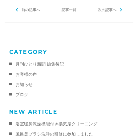
b
前の記事へ
o
記事一覧
次の記事へ
o
k
CATEGORY
月刊ひとり新聞 編集後記
お客様の声
お知らせ
ブログ
NEW ARTICLE
浴室暖房乾燥機能付き換気扇クリーニング
風呂釜ブラシ洗浄の研修に参加しました