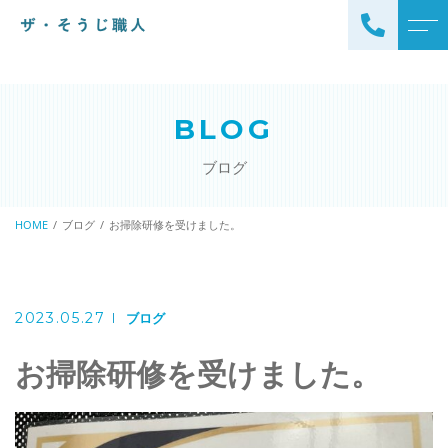
トップページ
スタッフ
BLOG
ザ・そうじ職人について
よくある質問
ブログ
お掃除メニュー
アクセス
エアコンクリーニング
HOME
ブログ
お掃除研修を受けました。
ブログ
エアコン完全分解クリーニ
ング
ザ・そうじ職人からのお
知らせ
ハウスクリーニング
2023.05.27
ブログ
レンジフードクリーニング
洗濯機クリーニング
お掃除研修を受けました。
浴室クリーニング
ドラム式洗濯機クリーニ
風呂釜洗浄・追い炊き配管
ング
クリーニング