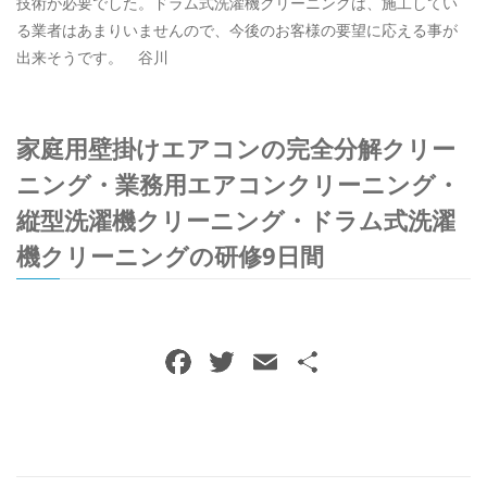
技術が必要でした。ドラム式洗濯機クリーニングは、施工してい
る業者はあまりいませんので、今後のお客様の要望に応える事が
出来そうです。 谷川
家庭用壁掛けエアコンの完全分解クリー
ニング・業務用エアコンクリーニング・
縦型洗濯機クリーニング・ドラム式洗濯
機クリーニングの研修9日間
F
T
E
共
a
w
m
有
c
itt
ai
e
er
l