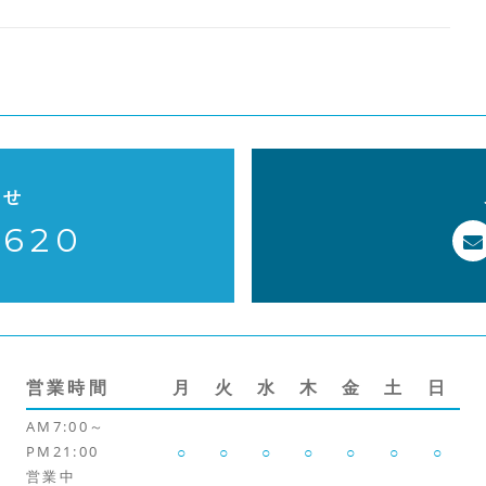
o
k
わせ
-620
営業時間
月
火
水
木
金
土
日
AM7:00～
PM21:00
○
○
○
○
○
○
○
営業中