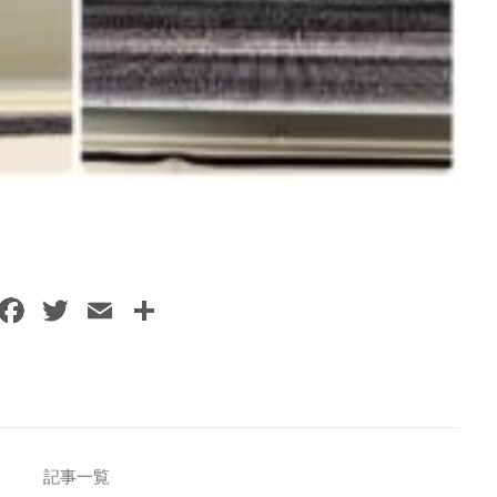
F
T
E
共
a
w
m
有
c
itt
ai
e
er
l
b
o
記事一覧