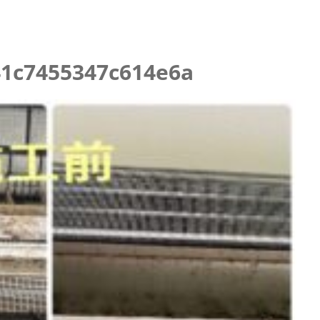
ニング
1c7455347c614e6a
らせ