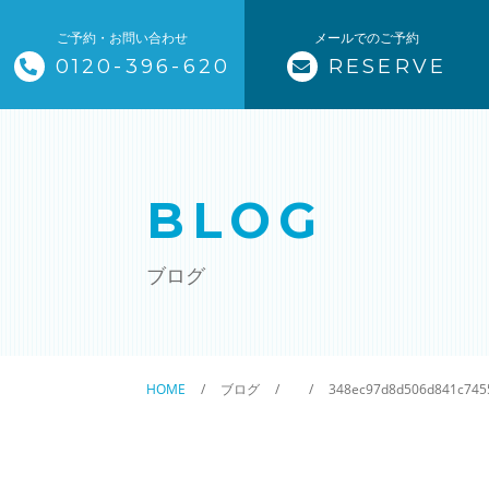
ご予約・お問い合わせ
メールでのご予約
0120-396-620
RESERVE
トップページ
ザ・そうじ職人について
BLOG
お掃除メニュー
ブログ
エアコンクリーニング
ハウスクリーニング
HOME
ブログ
348ec97d8d506d841c745
クリニック施設清掃
除菌清掃