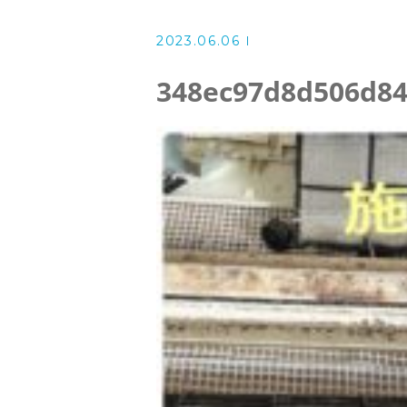
洗濯機クリーニング
2023.06.06
風呂釜洗浄・追い炊き配管クリー
348ec97d8d506d84
スタッフ
よくある質問
アクセス
ブログ
ザ・そうじ職人からのお知