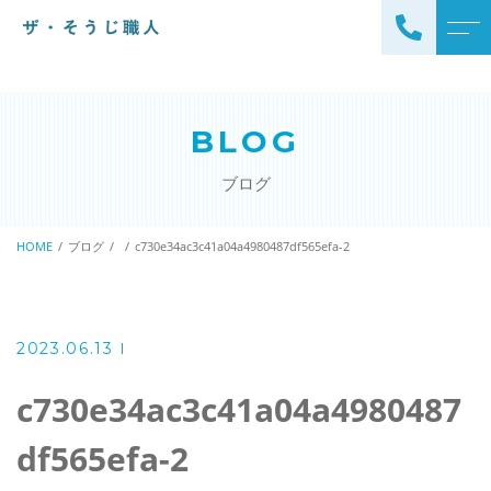
トップページ
スタッフ
BLOG
ザ・そうじ職人について
よくある質問
ブログ
お掃除メニュー
アクセス
エアコンクリーニング
HOME
ブログ
c730e34ac3c41a04a4980487df565efa-2
ブログ
エアコン完全分解クリーニ
ング
ザ・そうじ職人からのお
知らせ
ハウスクリーニング
2023.06.13
レンジフードクリーニング
洗濯機クリーニング
c730e34ac3c41a04a4980487
浴室クリーニング
ドラム式洗濯機クリーニ
df565efa-2
風呂釜洗浄・追い炊き配管
ング
クリーニング