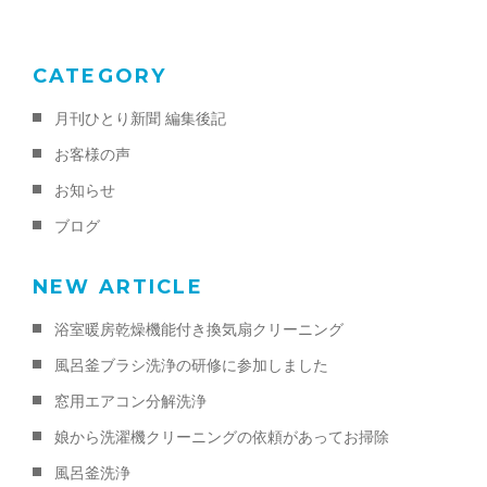
k
CATEGORY
月刊ひとり新聞 編集後記
お客様の声
お知らせ
ブログ
NEW ARTICLE
浴室暖房乾燥機能付き換気扇クリーニング
風呂釜ブラシ洗浄の研修に参加しました
窓用エアコン分解洗浄
娘から洗濯機クリーニングの依頼があってお掃除
風呂釜洗浄