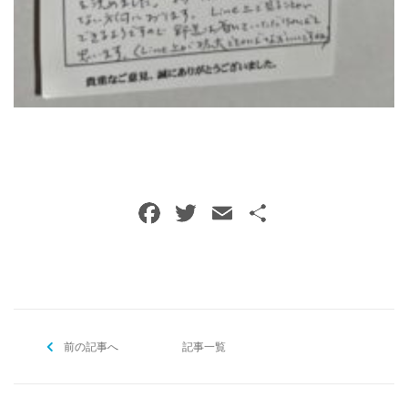
ご予約・お問い合わせ
0120-396-620
メールでのご予約
RESERVE
F
T
E
共
a
w
m
有
c
itt
ai
e
er
l
b
前の記事へ
o
記事一覧
o