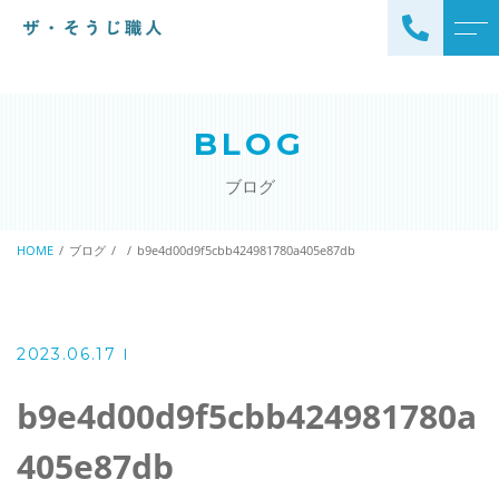
トップページ
スタッフ
BLOG
ザ・そうじ職人について
よくある質問
ブログ
お掃除メニュー
アクセス
エアコンクリーニング
HOME
ブログ
b9e4d00d9f5cbb424981780a405e87db
ブログ
エアコン完全分解クリーニ
ング
ザ・そうじ職人からのお
知らせ
ハウスクリーニング
2023.06.17
レンジフードクリーニング
洗濯機クリーニング
b9e4d00d9f5cbb424981780a
浴室クリーニング
ドラム式洗濯機クリーニ
405e87db
風呂釜洗浄・追い炊き配管
ング
クリーニング