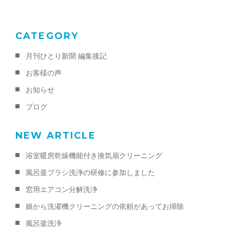
k
CATEGORY
月刊ひとり新聞 編集後記
お客様の声
お知らせ
ブログ
NEW ARTICLE
浴室暖房乾燥機能付き換気扇クリーニング
風呂釜ブラシ洗浄の研修に参加しました
窓用エアコン分解洗浄
娘から洗濯機クリーニングの依頼があってお掃除
風呂釜洗浄