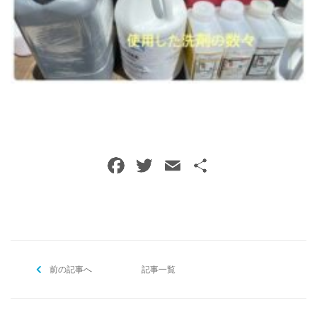
ご予約・お問い合わせ
0120-396-620
メールでのご予約
RESERVE
F
T
E
共
a
w
m
有
c
itt
ai
e
er
l
b
前の記事へ
o
記事一覧
o