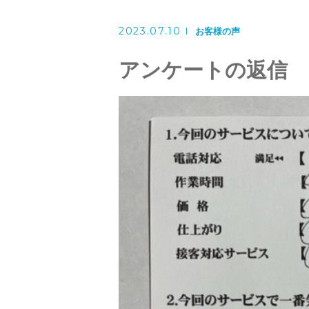
洗濯機クリーニング
2023.07.10
風呂釜洗浄・追い炊き配管クリー
お客様の声
アンケートの返信
スタッフ
よくある質問
アクセス
ブログ
ザ・そうじ職人からのお知