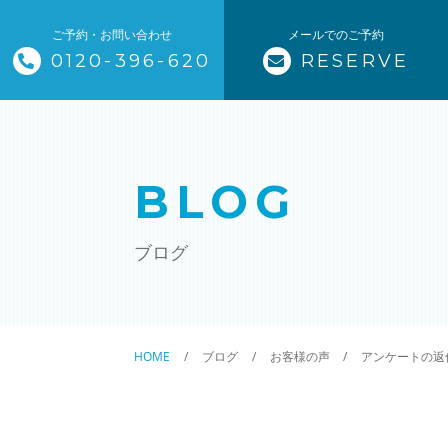
ご予約・お問い合わせ
メールでのご予約
0120-396-620
RESERVE
トップページ
ザ・そうじ職人について
BLOG
お掃除メニュー
ブログ
エアコンクリーニング
ハウスクリーニング
HOME
ブログ
お客様の声
アンケートの返
クリニック施設清掃
除菌清掃