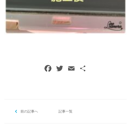
ご予約・お問い合わせ
0120-396-620
メールでのご予約
RESERVE
F
T
E
共
a
w
m
有
c
itt
ai
e
er
l
b
前の記事へ
o
記事一覧
o