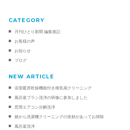
k
CATEGORY
月刊ひとり新聞 編集後記
お客様の声
お知らせ
ブログ
NEW ARTICLE
浴室暖房乾燥機能付き換気扇クリーニング
風呂釜ブラシ洗浄の研修に参加しました
窓用エアコン分解洗浄
娘から洗濯機クリーニングの依頼があってお掃除
風呂釜洗浄