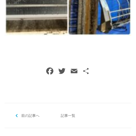
ご予約・お問い合わせ
0120-396-620
メールでのご予約
RESERVE
F
T
E
共
a
w
m
有
c
itt
ai
e
er
l
b
前の記事へ
o
記事一覧
o