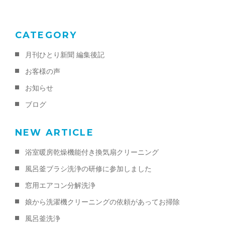
k
CATEGORY
月刊ひとり新聞 編集後記
お客様の声
お知らせ
ブログ
NEW ARTICLE
浴室暖房乾燥機能付き換気扇クリーニング
風呂釜ブラシ洗浄の研修に参加しました
窓用エアコン分解洗浄
娘から洗濯機クリーニングの依頼があってお掃除
風呂釜洗浄