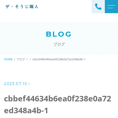
トップページ
スタッフ
BLOG
ザ・そうじ職人について
よくある質問
ブログ
お掃除メニュー
アクセス
エアコンクリーニング
HOME
ブログ
cbbef44634b6ea0f238e0a72ed348a4b-1
ブログ
エアコン完全分解クリーニ
ング
ザ・そうじ職人からのお
知らせ
ハウスクリーニング
2023.07.15
レンジフードクリーニング
洗濯機クリーニング
cbbef44634b6ea0f238e0a72
浴室クリーニング
ドラム式洗濯機クリーニ
ed348a4b-1
風呂釜洗浄・追い炊き配管
ング
クリーニング