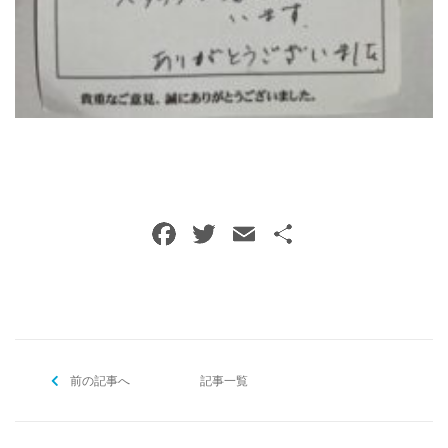
ご予約・お問い合わせ
0120-396-620
メールでのご予約
RESERVE
F
T
E
共
a
w
m
有
c
itt
ai
e
er
l
b
前の記事へ
o
記事一覧
o