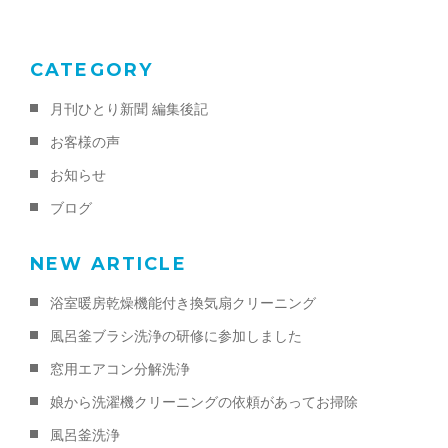
k
CATEGORY
月刊ひとり新聞 編集後記
お客様の声
お知らせ
ブログ
NEW ARTICLE
浴室暖房乾燥機能付き換気扇クリーニング
風呂釜ブラシ洗浄の研修に参加しました
窓用エアコン分解洗浄
娘から洗濯機クリーニングの依頼があってお掃除
風呂釜洗浄