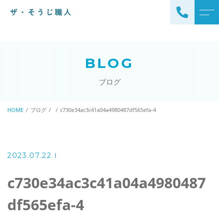
トップページ
スタッフ
BLOG
ザ・そうじ職人について
よくある質問
ブログ
お掃除メニュー
アクセス
エアコンクリーニング
HOME
ブログ
c730e34ac3c41a04a4980487df565efa-4
ブログ
エアコン完全分解クリーニ
ング
ザ・そうじ職人からのお
知らせ
ハウスクリーニング
2023.07.22
レンジフードクリーニング
洗濯機クリーニング
c730e34ac3c41a04a4980487
浴室クリーニング
ドラム式洗濯機クリーニ
df565efa-4
風呂釜洗浄・追い炊き配管
ング
クリーニング