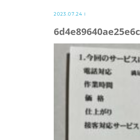
洗濯機クリーニング
2023.07.24
風呂釜洗浄・追い炊き配管クリー
6d4e89640ae25e6c
スタッフ
よくある質問
アクセス
ブログ
ザ・そうじ職人からのお知