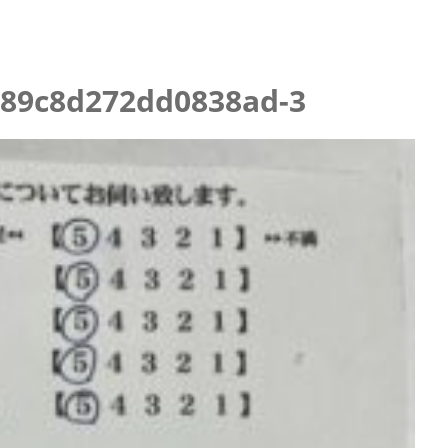
ニング
89c8d272dd0838ad-3
らせ