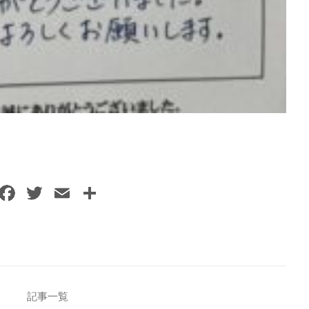
F
T
E
共
a
w
m
有
c
itt
ai
e
er
l
b
o
記事一覧