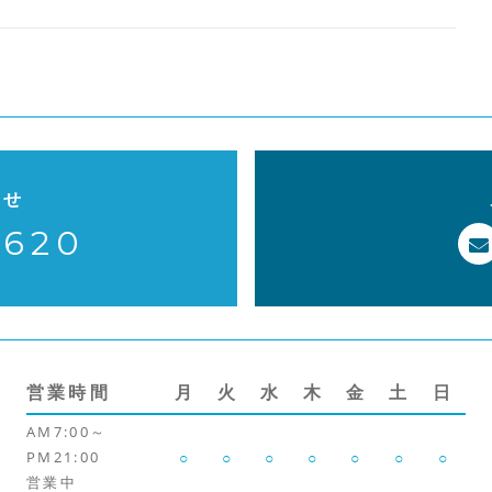
o
k
わせ
-620
営業時間
月
火
水
木
金
土
日
AM7:00～
PM21:00
○
○
○
○
○
○
○
営業中