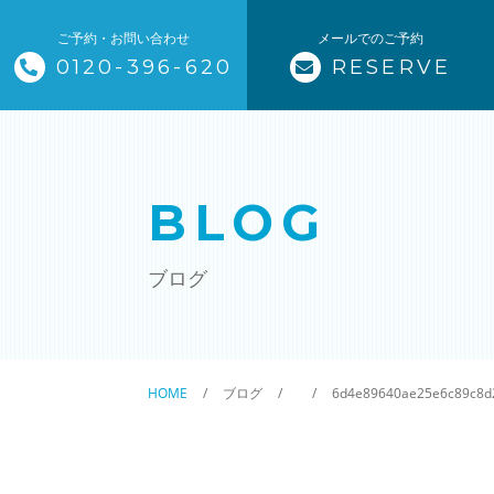
ご予約・お問い合わせ
メールでのご予約
0120-396-620
RESERVE
トップページ
ザ・そうじ職人について
BLOG
お掃除メニュー
ブログ
エアコンクリーニング
ハウスクリーニング
HOME
ブログ
6d4e89640ae25e6c89c8d
クリニック施設清掃
除菌清掃