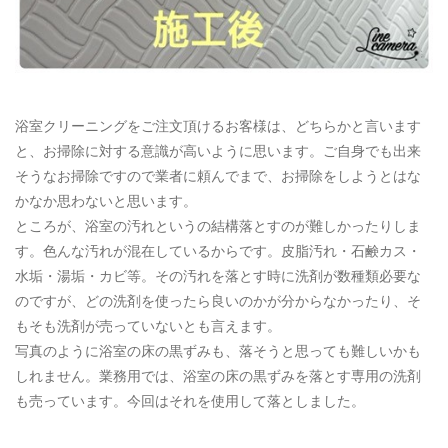
ご予約・お問い合わせ
0120-396-620
浴室クリーニングをご注文頂けるお客様は、どちらかと言います
メールでのご予約
と、お掃除に対する意識が高いように思います。ご自身でも出来
RESERVE
そうなお掃除ですので業者に頼んでまで、お掃除をしようとはな
かなか思わないと思います。
ところが、浴室の汚れというの結構落とすのが難しかったりしま
す。色んな汚れが混在しているからです。皮脂汚れ・石鹸カス・
水垢・湯垢・カビ等。その汚れを落とす時に洗剤が数種類必要な
のですが、どの洗剤を使ったら良いのかが分からなかったり、そ
もそも洗剤が売っていないとも言えます。
写真のように浴室の床の黒ずみも、落そうと思っても難しいかも
しれません。業務用では、浴室の床の黒ずみを落とす専用の洗剤
も売っています。今回はそれを使用して落としました。