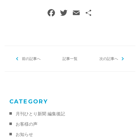
F
T
E
共
a
w
m
有
c
itt
ai
e
er
l
b
前の記事へ
o
記事一覧
次の記事へ
o
k
CATEGORY
月刊ひとり新聞 編集後記
お客様の声
お知らせ