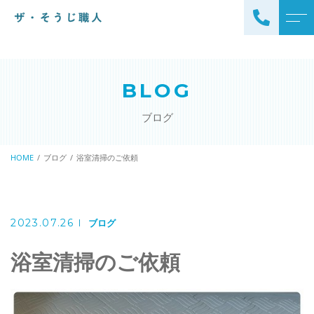
トップページ
スタッフ
BLOG
ザ・そうじ職人について
よくある質問
ブログ
お掃除メニュー
アクセス
エアコンクリーニング
HOME
ブログ
浴室清掃のご依頼
ブログ
エアコン完全分解クリーニ
ング
ザ・そうじ職人からのお
知らせ
ハウスクリーニング
2023.07.26
ブログ
レンジフードクリーニング
洗濯機クリーニング
浴室清掃のご依頼
浴室クリーニング
ドラム式洗濯機クリーニ
風呂釜洗浄・追い炊き配管
ング
クリーニング