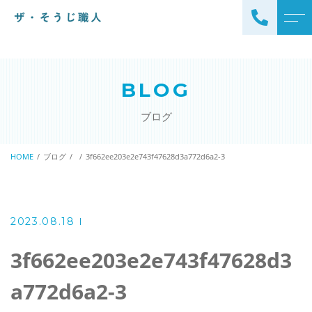
トップページ
スタッフ
BLOG
ザ・そうじ職人について
よくある質問
ブログ
お掃除メニュー
アクセス
エアコンクリーニング
HOME
ブログ
3f662ee203e2e743f47628d3a772d6a2-3
ブログ
エアコン完全分解クリーニ
ング
ザ・そうじ職人からのお
知らせ
ハウスクリーニング
2023.08.18
レンジフードクリーニング
洗濯機クリーニング
3f662ee203e2e743f47628d3
浴室クリーニング
ドラム式洗濯機クリーニ
a772d6a2-3
風呂釜洗浄・追い炊き配管
ング
クリーニング