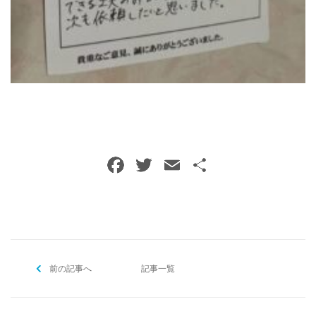
ご予約・お問い合わせ
0120-396-620
メールでのご予約
RESERVE
F
T
E
共
a
w
m
有
c
itt
ai
e
er
l
b
前の記事へ
o
記事一覧
o