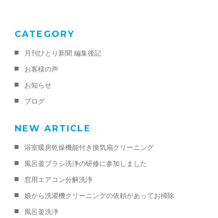
k
CATEGORY
月刊ひとり新聞 編集後記
お客様の声
お知らせ
ブログ
NEW ARTICLE
浴室暖房乾燥機能付き換気扇クリーニング
風呂釜ブラシ洗浄の研修に参加しました
窓用エアコン分解洗浄
娘から洗濯機クリーニングの依頼があってお掃除
風呂釜洗浄