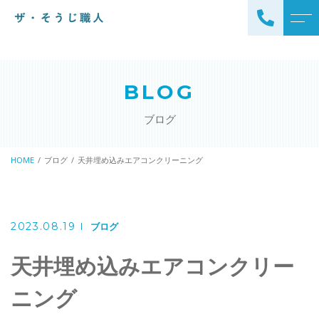
トップページ
スタッフ
BLOG
ザ・そうじ職人について
よくある質問
ブログ
お掃除メニュー
アクセス
エアコンクリーニング
HOME
ブログ
天井埋め込みエアコンクリーニング
ブログ
エアコン完全分解クリーニ
ング
ザ・そうじ職人からのお
知らせ
ハウスクリーニング
2023.08.19
ブログ
レンジフードクリーニング
洗濯機クリーニング
天井埋め込みエアコンクリー
浴室クリーニング
ドラム式洗濯機クリーニ
ニング
風呂釜洗浄・追い炊き配管
ング
クリーニング