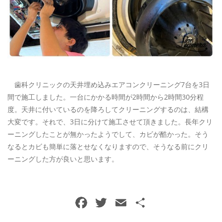
ご予約・お問い合わせ
0120-396-620
メールでのご予約
RESERVE
歯科クリニックの天井埋め込みエアコンクリーニング7台を3日
間で施工しました。一台にかかる時間が2時間から2時間30分程
度。天井に付いているのを降ろしてクリーニングするのは、結構
大変です。それで、3日に分けて施工させて頂きました。長年クリ
ーニングしたことが無かったようでして、カビが酷かった。そう
なるとカビも簡単に落とせなくなりますので、そうなる前にクリ
ーニングした方が良いと思います。
F
T
E
共
a
w
m
有