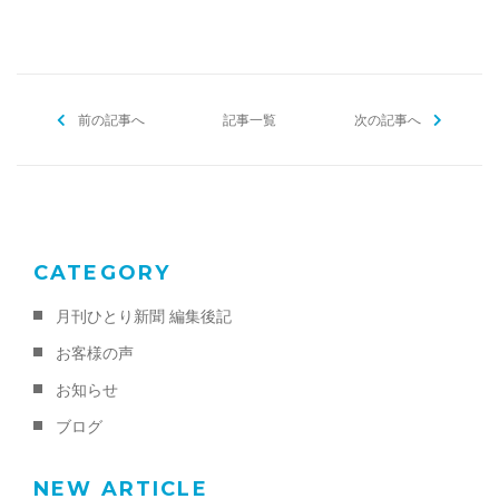
c
itt
ai
e
er
l
b
前の記事へ
o
記事一覧
次の記事へ
o
k
CATEGORY
月刊ひとり新聞 編集後記
お客様の声
お知らせ
ブログ
NEW ARTICLE