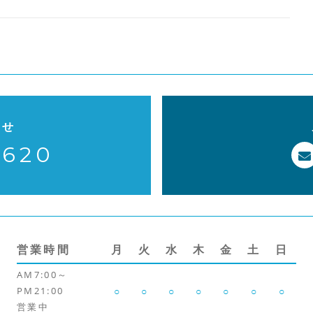
o
k
わせ
-620
営業時間
月
火
水
木
金
土
日
AM7:00～
PM21:00
○
○
○
○
○
○
○
営業中