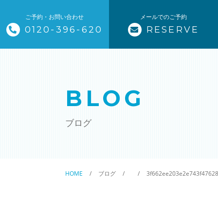
ご予約・お問い合わせ
メールでのご予約
0120-396-620
RESERVE
トップページ
ザ・そうじ職人について
BLOG
お掃除メニュー
ブログ
エアコンクリーニング
ハウスクリーニング
HOME
ブログ
3f662ee203e2e743f4762
クリニック施設清掃
除菌清掃