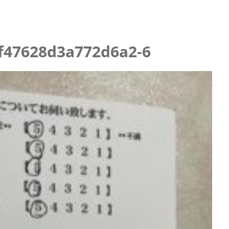
ニング
f47628d3a772d6a2-6
らせ