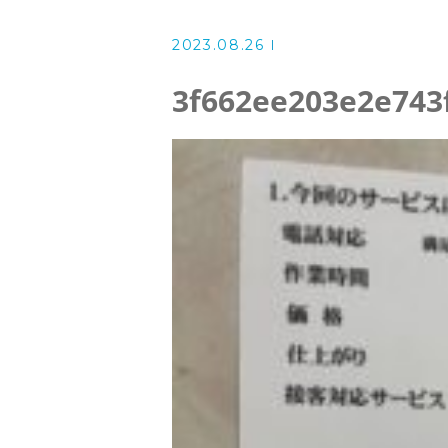
洗濯機クリーニング
2023.08.26
風呂釜洗浄・追い炊き配管クリー
3f662ee203e2e743
スタッフ
よくある質問
アクセス
ブログ
ザ・そうじ職人からのお知