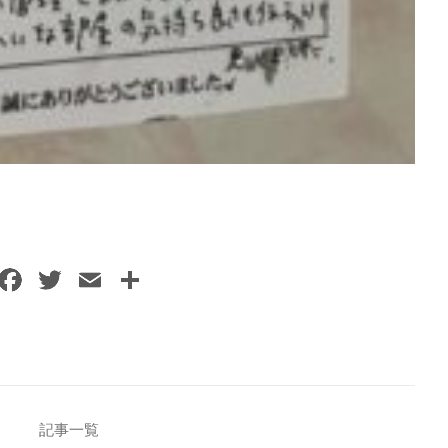
F
T
E
共
a
w
m
有
c
itt
ai
e
er
l
b
o
記事一覧