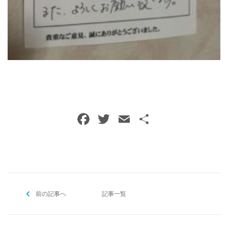
ご予約・お問い合わせ
0120-396-620
メールでのご予約
RESERVE
F
T
E
共
a
w
m
有
c
itt
ai
e
er
l
b
前の記事へ
o
記事一覧
o