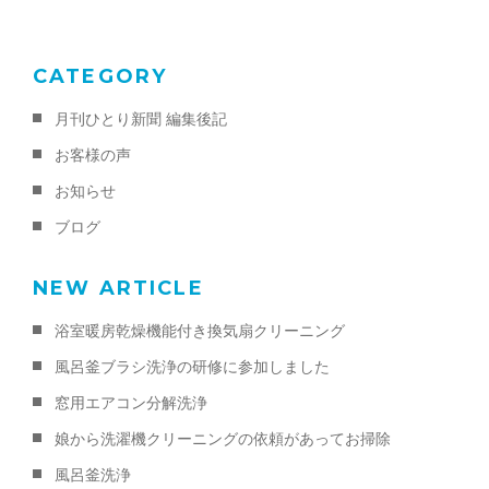
k
CATEGORY
月刊ひとり新聞 編集後記
お客様の声
お知らせ
ブログ
NEW ARTICLE
浴室暖房乾燥機能付き換気扇クリーニング
風呂釜ブラシ洗浄の研修に参加しました
窓用エアコン分解洗浄
娘から洗濯機クリーニングの依頼があってお掃除
風呂釜洗浄