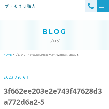
トップページ
スタッフ
BLOG
ザ・そうじ職人について
よくある質問
ブログ
お掃除メニュー
アクセス
エアコンクリーニング
HOME
ブログ
3f662ee203e2e743f47628d3a772d6a2-5
ブログ
エアコン完全分解クリーニ
ング
ザ・そうじ職人からのお
知らせ
ハウスクリーニング
2023.09.16
レンジフードクリーニング
洗濯機クリーニング
3f662ee203e2e743f47628d3
浴室クリーニング
ドラム式洗濯機クリーニ
a772d6a2-5
風呂釜洗浄・追い炊き配管
ング
クリーニング