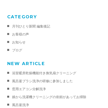
k
CATEGORY
月刊ひとり新聞 編集後記
お客様の声
お知らせ
ブログ
NEW ARTICLE
浴室暖房乾燥機能付き換気扇クリーニング
風呂釜ブラシ洗浄の研修に参加しました
窓用エアコン分解洗浄
娘から洗濯機クリーニングの依頼があってお掃除
風呂釜洗浄