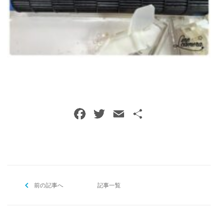
ご予約・お問い合わせ
0120-396-620
メールでのご予約
RESERVE
F
T
E
共
a
w
m
有
c
itt
ai
e
er
l
b
前の記事へ
o
記事一覧
o