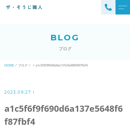
トップページ
スタッフ
BLOG
ザ・そうじ職人について
よくある質問
ブログ
お掃除メニュー
アクセス
エアコンクリーニング
HOME
ブログ
a1c5f6f9f690d6a137e5648f6f87fbf4
ブログ
エアコン完全分解クリーニ
ング
ザ・そうじ職人からのお
知らせ
ハウスクリーニング
2023.09.27
レンジフードクリーニング
洗濯機クリーニング
a1c5f6f9f690d6a137e5648f6
浴室クリーニング
ドラム式洗濯機クリーニ
f87fbf4
風呂釜洗浄・追い炊き配管
ング
クリーニング