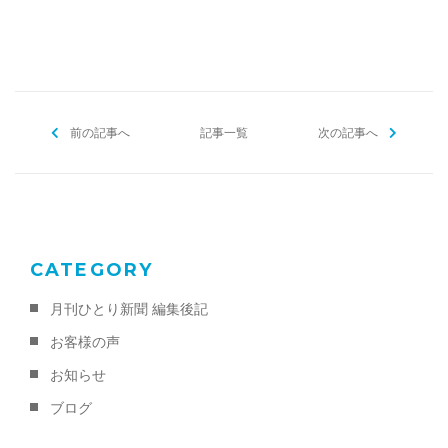
a
w
m
有
c
itt
ai
e
er
l
b
前の記事へ
o
記事一覧
次の記事へ
o
k
CATEGORY
月刊ひとり新聞 編集後記
お客様の声
お知らせ
ブログ