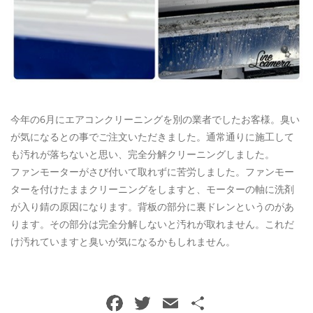
ご予約・お問い合わせ
0120-396-620
メールでのご予約
RESERVE
今年の6月にエアコンクリーニングを別の業者でしたお客様。臭い
が気になるとの事でご注文いただきました。通常通りに施工して
も汚れが落ちないと思い、完全分解クリーニングしました。
ファンモーターがさび付いて取れずに苦労しました。ファンモー
ターを付けたままクリーニングをしますと、モーターの軸に洗剤
が入り錆の原因になります。背板の部分に裏ドレンというのがあ
ります。その部分は完全分解しないと汚れが取れません。これだ
け汚れていますと臭いが気になるかもしれません。
F
T
E
共