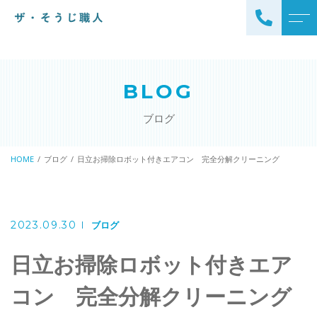
トップページ
スタッフ
BLOG
ザ・そうじ職人について
よくある質問
ブログ
お掃除メニュー
アクセス
エアコンクリーニング
HOME
ブログ
日立お掃除ロボット付きエアコン 完全分解クリーニング
ブログ
エアコン完全分解クリーニ
ング
ザ・そうじ職人からのお
知らせ
ハウスクリーニング
2023.09.30
ブログ
レンジフードクリーニング
洗濯機クリーニング
日立お掃除ロボット付きエア
浴室クリーニング
ドラム式洗濯機クリーニ
コン 完全分解クリーニング
風呂釜洗浄・追い炊き配管
ング
クリーニング