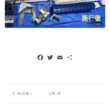
ご予約・お問い合わせ
0120-396-620
メールでのご予約
RESERVE
F
T
E
共
a
w
m
有
c
itt
ai
e
er
l
b
前の記事へ
o
記事一覧
o