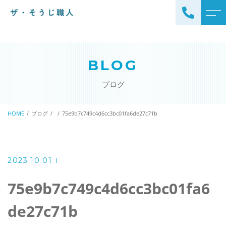
トップページ
スタッフ
BLOG
ザ・そうじ職人について
よくある質問
ブログ
お掃除メニュー
アクセス
エアコンクリーニング
HOME
ブログ
75e9b7c749c4d6cc3bc01fa6de27c71b
ブログ
エアコン完全分解クリーニ
ング
ザ・そうじ職人からのお
知らせ
ハウスクリーニング
2023.10.01
レンジフードクリーニング
洗濯機クリーニング
75e9b7c749c4d6cc3bc01fa6
浴室クリーニング
ドラム式洗濯機クリーニ
de27c71b
風呂釜洗浄・追い炊き配管
ング
クリーニング