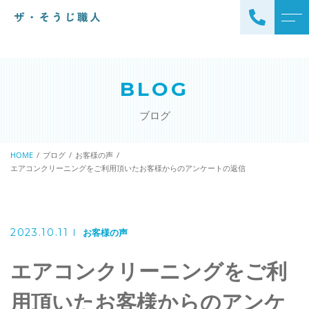
トップページ
スタッフ
BLOG
ザ・そうじ職人について
よくある質問
ブログ
お掃除メニュー
アクセス
エアコンクリーニング
HOME
ブログ
お客様の声
ブログ
エアコンクリーニングをご利用頂いたお客様からのアンケートの返信
エアコン完全分解クリーニ
ング
ザ・そうじ職人からのお
知らせ
ハウスクリーニング
2023.10.11
お客様の声
レンジフードクリーニング
洗濯機クリーニング
エアコンクリーニングをご利
浴室クリーニング
ドラム式洗濯機クリーニ
風呂釜洗浄・追い炊き配管
用頂いたお客様からのアンケ
ング
クリーニング