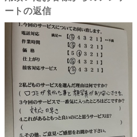
ートの返信
トイレクリーニング
空気清浄機クリーニング
クリニック施設専門清掃
その他のお掃除
除菌清掃