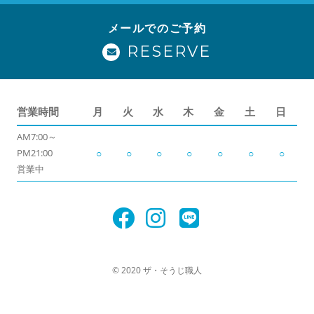
メールでのご予約
RESERVE
営業時間
月
火
水
木
金
土
日
AM7:00～
PM21:00
○
○
○
○
○
○
○
営業中
© 2020 ザ・そうじ職人