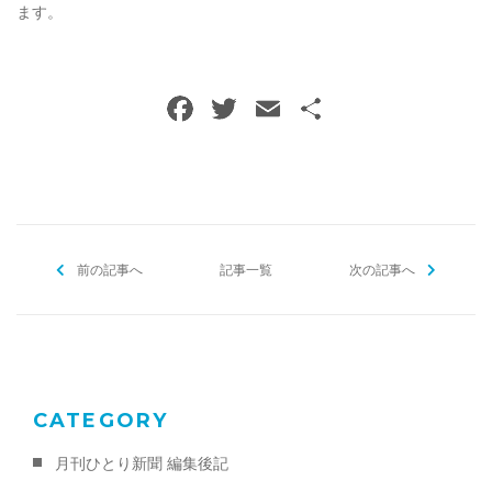
ます。
F
T
E
共
a
w
m
有
c
itt
ai
e
er
l
b
前の記事へ
o
記事一覧
次の記事へ
o
k
CATEGORY
月刊ひとり新聞 編集後記