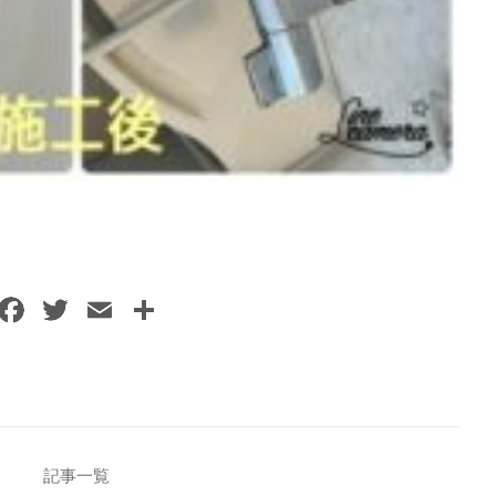
F
T
E
共
a
w
m
有
c
itt
ai
e
er
l
b
o
記事一覧