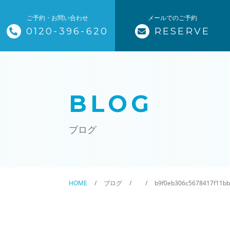
ご予約・お問い合わせ
メールでのご予約
0120-396-620
RESERVE
トップページ
ザ・そうじ職人について
BLOG
お掃除メニュー
ブログ
エアコンクリーニング
ハウスクリーニング
HOME
ブログ
b9f0eb306c5678417f11b
クリニック施設清掃
除菌清掃