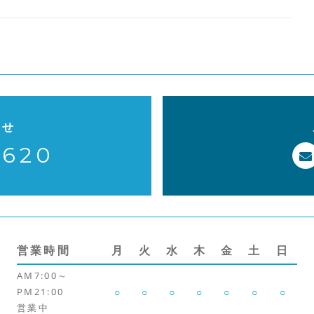
o
k
わせ
-620
営業時間
月
火
水
木
金
土
日
AM7:00～
PM21:00
○
○
○
○
○
○
○
営業中