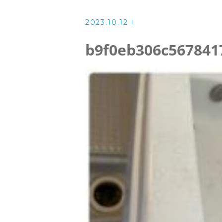
洗濯機クリーニング
2023.10.12
風呂釜洗浄・追い炊き配管クリー
b9f0eb306c567841
スタッフ
よくある質問
アクセス
ブログ
ザ・そうじ職人からのお知