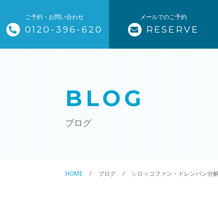
ご予約・お問い合わせ
メールでのご予約
0120-396-620
RESERVE
トップページ
ザ・そうじ職人について
BLOG
お掃除メニュー
ブログ
エアコンクリーニング
ハウスクリーニング
HOME
ブログ
シロッコファン・ドレンパン分
クリニック施設清掃
除菌清掃