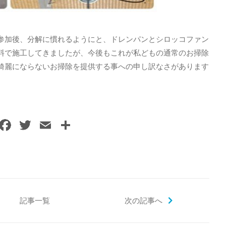
加後、分解に慣れるようにと、ドレンパンとシロッコファン
料で施工してきましたが、今後もこれが私どもの通常のお掃除
綺麗にならないお掃除を提供する事への申し訳なさがあります
F
T
E
共
a
w
m
有
c
itt
ai
e
er
l
b
o
記事一覧
次の記事へ
o