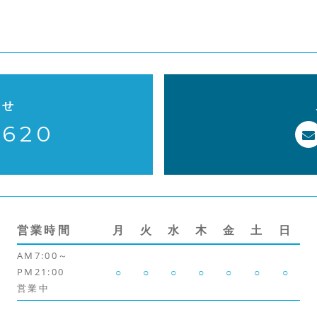
k
わせ
-620
営業時間
月
火
水
木
金
土
日
AM7:00～
PM21:00
○
○
○
○
○
○
○
営業中