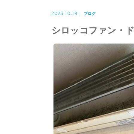
洗濯機クリーニング
2023.10.19
風呂釜洗浄・追い炊き配管クリー
ブログ
シロッコファン・
スタッフ
よくある質問
アクセス
ブログ
ザ・そうじ職人からのお知