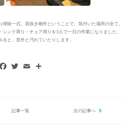
お掃除一式。居抜き物件ということで、気付いた場所の全て。
・シンク周り・チェア周りを3人で一日の作業になりました。
みると、意外と汚れていたりします。
F
T
E
共
a
w
m
有
c
itt
ai
e
er
l
b
o
記事一覧
次の記事へ
o
k