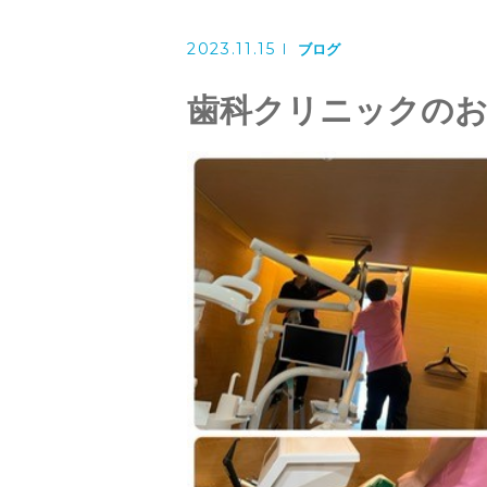
洗濯機クリーニング
2023.11.15
風呂釜洗浄・追い炊き配管クリー
ブログ
歯科クリニックのお
スタッフ
よくある質問
アクセス
ブログ
ザ・そうじ職人からのお知