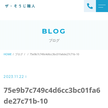
トップページ
スタッフ
BLOG
ザ・そうじ職人について
よくある質問
ブログ
お掃除メニュー
アクセス
エアコンクリーニング
HOME
ブログ
75e9b7c749c4d6cc3bc01fa6de27c71b-10
ブログ
エアコン完全分解クリーニ
ング
ザ・そうじ職人からのお
知らせ
ハウスクリーニング
2023.11.22
レンジフードクリーニング
洗濯機クリーニング
75e9b7c749c4d6cc3bc01fa6
浴室クリーニング
ドラム式洗濯機クリーニ
de27c71b-10
風呂釜洗浄・追い炊き配管
ング
クリーニング