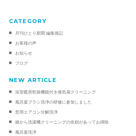
k
CATEGORY
月刊ひとり新聞 編集後記
お客様の声
お知らせ
ブログ
NEW ARTICLE
浴室暖房乾燥機能付き換気扇クリーニング
風呂釜ブラシ洗浄の研修に参加しました
窓用エアコン分解洗浄
娘から洗濯機クリーニングの依頼があってお掃除
風呂釜洗浄