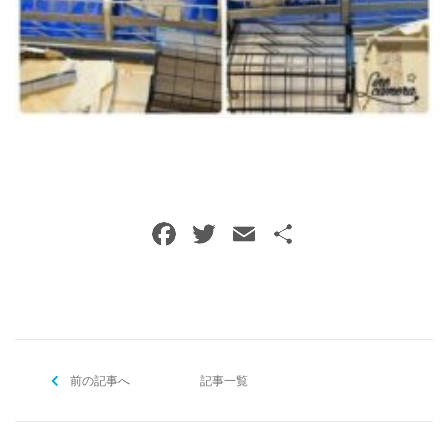
ご予約・お問い合わせ
0120-396-620
メールでのご予約
RESERVE
F
T
E
共
a
w
m
有
c
itt
ai
e
er
l
b
前の記事へ
o
記事一覧
o