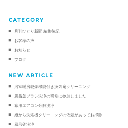
k
CATEGORY
月刊ひとり新聞 編集後記
お客様の声
お知らせ
ブログ
NEW ARTICLE
浴室暖房乾燥機能付き換気扇クリーニング
風呂釜ブラシ洗浄の研修に参加しました
窓用エアコン分解洗浄
娘から洗濯機クリーニングの依頼があってお掃除
風呂釜洗浄