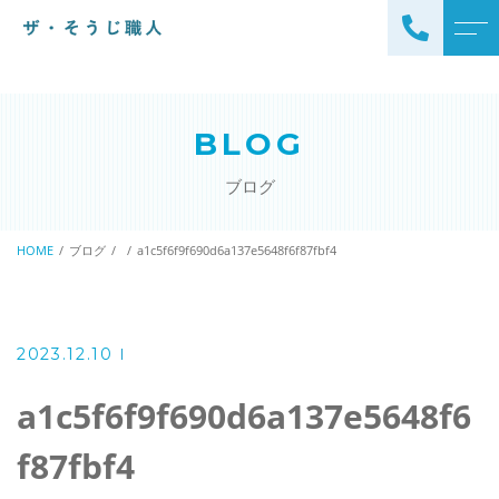
トップページ
スタッフ
BLOG
ザ・そうじ職人について
よくある質問
ブログ
お掃除メニュー
アクセス
エアコンクリーニング
HOME
ブログ
a1c5f6f9f690d6a137e5648f6f87fbf4
ブログ
エアコン完全分解クリーニ
ング
ザ・そうじ職人からのお
知らせ
ハウスクリーニング
2023.12.10
レンジフードクリーニング
洗濯機クリーニング
a1c5f6f9f690d6a137e5648f6
浴室クリーニング
ドラム式洗濯機クリーニ
f87fbf4
風呂釜洗浄・追い炊き配管
ング
クリーニング