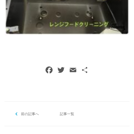
ご予約・お問い合わせ
0120-396-620
メールでのご予約
RESERVE
F
T
E
共
a
w
m
有
c
itt
ai
e
er
l
b
前の記事へ
o
記事一覧
o