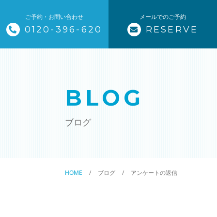
ご予約・お問い合わせ
メールでのご予約
0120-396-620
RESERVE
トップページ
ザ・そうじ職人について
BLOG
お掃除メニュー
ブログ
エアコンクリーニング
ハウスクリーニング
HOME
ブログ
アンケートの返信
クリニック施設清掃
除菌清掃