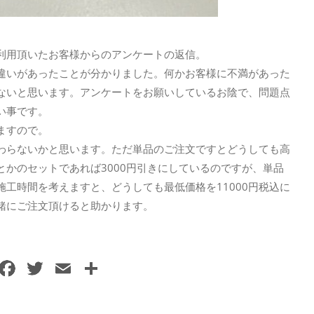
利用頂いたお客様からのアンケートの返信。
違いがあったことが分かりました。何かお客様に不満があった
ないと思います。アンケートをお願いしているお陰で、問題点
い事です。
ますので。
わらないかと思います。ただ単品のご注文ですとどうしても高
かのセットであれば3000円引きにしているのですが、単品
工時間を考えますと、どうしても最低価格を11000円税込に
緒にご注文頂けると助かります。
F
T
E
共
a
w
m
有
c
itt
ai