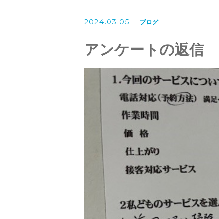
洗濯機クリーニング
2024.03.05
風呂釜洗浄・追い炊き配管クリー
ブログ
アンケートの返信
スタッフ
よくある質問
アクセス
ブログ
ザ・そうじ職人からのお知