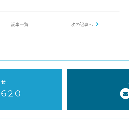
e
er
l
b
o
記事一覧
次の記事へ
o
k
わせ
-620