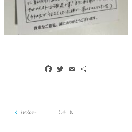
ご予約・お問い合わせ
0120-396-620
メールでのご予約
RESERVE
F
T
E
共
a
w
m
有
c
itt
ai
e
er
l
b
前の記事へ
o
記事一覧
o