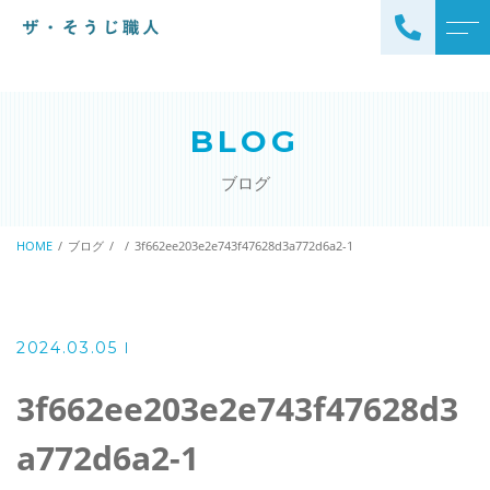
トップページ
スタッフ
BLOG
ザ・そうじ職人について
よくある質問
ブログ
お掃除メニュー
アクセス
エアコンクリーニング
HOME
ブログ
3f662ee203e2e743f47628d3a772d6a2-1
ブログ
エアコン完全分解クリーニ
ング
ザ・そうじ職人からのお
知らせ
ハウスクリーニング
2024.03.05
レンジフードクリーニング
洗濯機クリーニング
3f662ee203e2e743f47628d3
浴室クリーニング
ドラム式洗濯機クリーニ
a772d6a2-1
風呂釜洗浄・追い炊き配管
ング
クリーニング