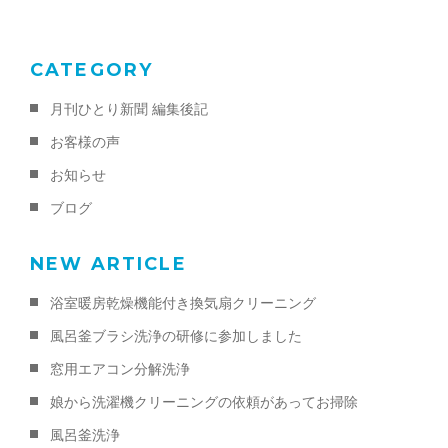
k
CATEGORY
月刊ひとり新聞 編集後記
お客様の声
お知らせ
ブログ
NEW ARTICLE
浴室暖房乾燥機能付き換気扇クリーニング
風呂釜ブラシ洗浄の研修に参加しました
窓用エアコン分解洗浄
娘から洗濯機クリーニングの依頼があってお掃除
風呂釜洗浄