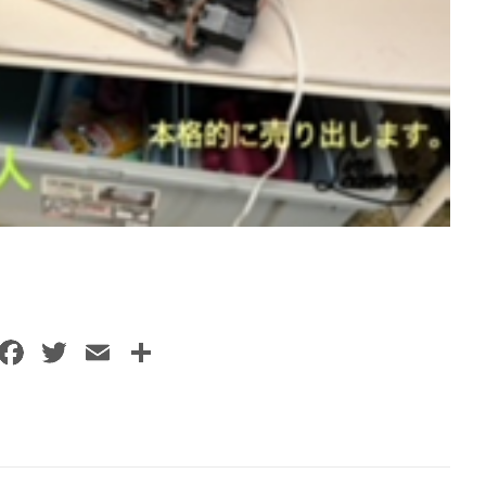
F
T
E
共
a
w
m
有
c
itt
ai
e
er
l