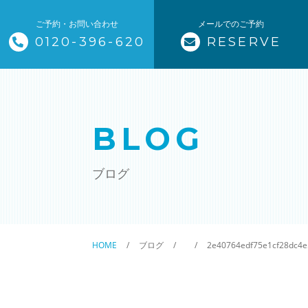
ご予約・お問い合わせ
メールでのご予約
0120-396-620
RESERVE
トップページ
ザ・そうじ職人について
BLOG
お掃除メニュー
ブログ
エアコンクリーニング
ハウスクリーニング
HOME
ブログ
2e40764edf75e1cf28dc4e
クリニック施設清掃
除菌清掃