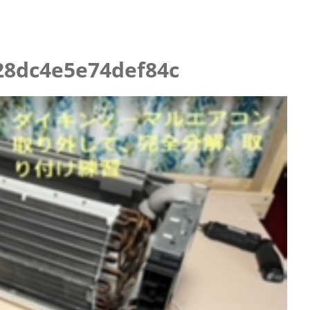
ニング
28dc4e5e74def84c
らせ