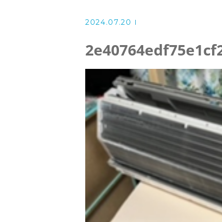
洗濯機クリーニング
2024.07.20
風呂釜洗浄・追い炊き配管クリー
2e40764edf75e1cf
スタッフ
よくある質問
アクセス
ブログ
ザ・そうじ職人からのお知