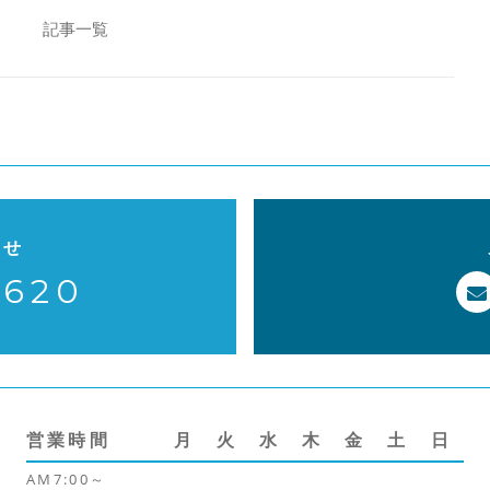
b
o
記事一覧
o
k
わせ
-620
営業時間
月
火
水
木
金
土
日
AM7:00～