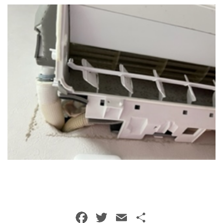
トイレクリーニング
空気清浄機クリーニング
クリニック施設専門清掃
その他のお掃除
除菌清掃
F
T
E
共