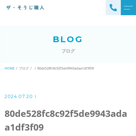
トップページ
スタッフ
BLOG
ザ・そうじ職人について
よくある質問
ブログ
お掃除メニュー
アクセス
エアコンクリーニング
HOME
ブログ
80de528fc8c92f5de9943adaa1df3f09
ブログ
エアコン完全分解クリーニ
ング
ザ・そうじ職人からのお
知らせ
ハウスクリーニング
2024.07.20
レンジフードクリーニング
洗濯機クリーニング
80de528fc8c92f5de9943ada
浴室クリーニング
ドラム式洗濯機クリーニ
a1df3f09
風呂釜洗浄・追い炊き配管
ング
クリーニング