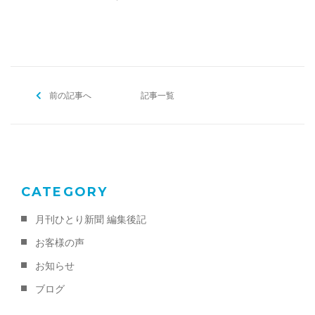
a
w
m
有
ご予約・お問い合わせ
c
itt
ai
0120-396-620
e
er
l
b
メールでのご予約
前の記事へ
o
記事一覧
RESERVE
o
k
CATEGORY
月刊ひとり新聞 編集後記
お客様の声
お知らせ
ブログ