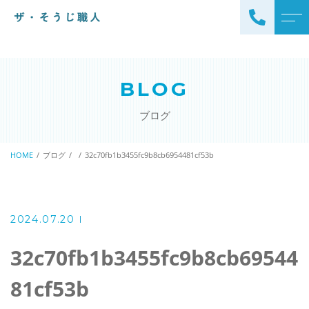
トップページ
スタッフ
BLOG
ザ・そうじ職人について
よくある質問
ブログ
お掃除メニュー
アクセス
エアコンクリーニング
HOME
ブログ
32c70fb1b3455fc9b8cb6954481cf53b
ブログ
エアコン完全分解クリーニ
ング
ザ・そうじ職人からのお
知らせ
ハウスクリーニング
2024.07.20
レンジフードクリーニング
洗濯機クリーニング
32c70fb1b3455fc9b8cb69544
浴室クリーニング
ドラム式洗濯機クリーニ
81cf53b
風呂釜洗浄・追い炊き配管
ング
クリーニング