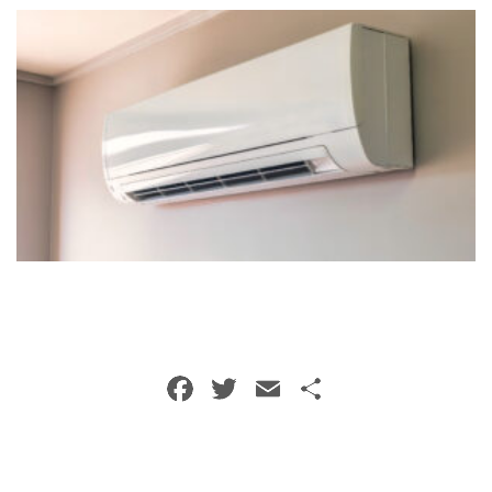
トイレクリーニング
空気清浄機クリーニング
クリニック施設専門清掃
その他のお掃除
除菌清掃
F
T
E
共
a
w
m
有
c
itt
ai