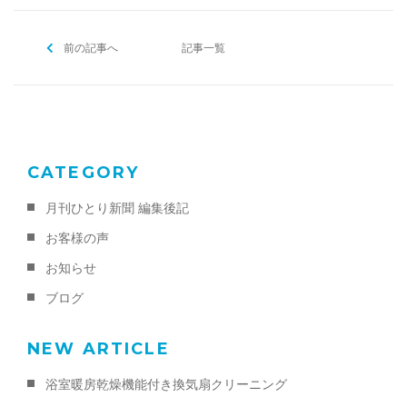
e
er
l
b
ご予約・お問い合わせ
前の記事へ
o
記事一覧
0120-396-620
o
k
メールでのご予約
RESERVE
CATEGORY
月刊ひとり新聞 編集後記
お客様の声
お知らせ
ブログ
NEW ARTICLE
浴室暖房乾燥機能付き換気扇クリーニング