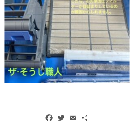
トイレクリーニング
空気清浄機クリーニング
クリニック施設専門清掃
その他のお掃除
除菌清掃
F
T
E
共
a
w
m
有