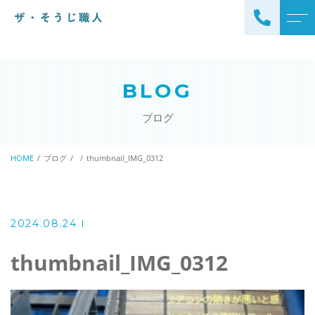
トップページ
スタッフ
BLOG
ザ・そうじ職人について
よくある質問
ブログ
お掃除メニュー
アクセス
エアコンクリーニング
HOME
ブログ
thumbnail_IMG_0312
ブログ
エアコン完全分解クリーニ
ング
ザ・そうじ職人からのお
知らせ
ハウスクリーニング
2024.08.24
レンジフードクリーニング
洗濯機クリーニング
thumbnail_IMG_0312
浴室クリーニング
ドラム式洗濯機クリーニ
風呂釜洗浄・追い炊き配管
ング
クリーニング