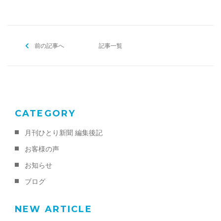
c
itt
ai
ご予約・お問い合わせ
e
er
l
0120-396-620
b
前の記事へ
o
記事一覧
o
メールでのご予約
k
RESERVE
CATEGORY
月刊ひとり新聞 編集後記
お客様の声
お知らせ
ブログ
NEW ARTICLE