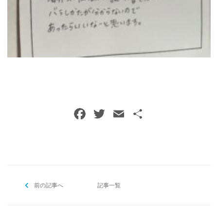
ご予約・お問い合わせ
0120-396-620
メールでのご予約
RESERVE
F
T
E
共
a
w
m
有
c
itt
ai
e
er
l
b
前の記事へ
o
記事一覧
o