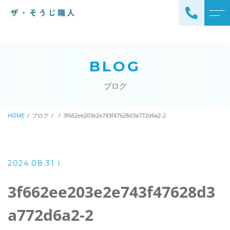
トップページ
スタッフ
BLOG
ザ・そうじ職人について
よくある質問
ブログ
お掃除メニュー
アクセス
エアコンクリーニング
HOME
ブログ
3f662ee203e2e743f47628d3a772d6a2-2
ブログ
エアコン完全分解クリーニ
ング
ザ・そうじ職人からのお
知らせ
ハウスクリーニング
2024.08.31
レンジフードクリーニング
洗濯機クリーニング
3f662ee203e2e743f47628d3
浴室クリーニング
ドラム式洗濯機クリーニ
a772d6a2-2
風呂釜洗浄・追い炊き配管
ング
クリーニング