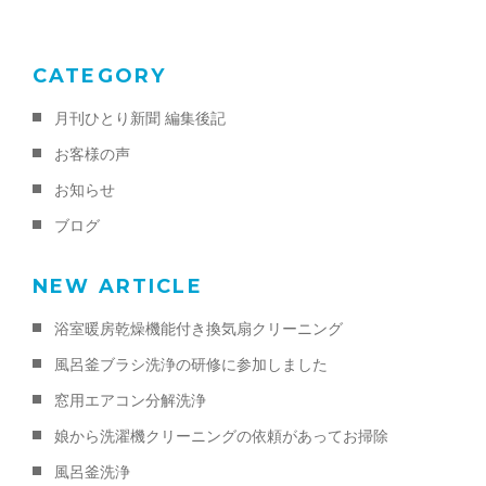
k
CATEGORY
月刊ひとり新聞 編集後記
お客様の声
お知らせ
ブログ
NEW ARTICLE
浴室暖房乾燥機能付き換気扇クリーニング
風呂釜ブラシ洗浄の研修に参加しました
窓用エアコン分解洗浄
娘から洗濯機クリーニングの依頼があってお掃除
風呂釜洗浄