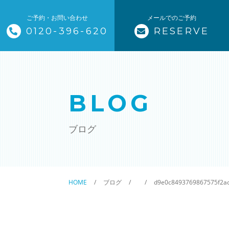
ご予約・お問い合わせ
メールでのご予約
0120-396-620
RESERVE
トップページ
ザ・そうじ職人について
BLOG
お掃除メニュー
ブログ
エアコンクリーニング
ハウスクリーニング
HOME
ブログ
d9e0c8493769867575f2a
クリニック施設清掃
除菌清掃