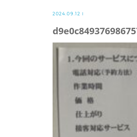
洗濯機クリーニング
2024.09.12
風呂釜洗浄・追い炊き配管クリー
d9e0c84937698675
スタッフ
よくある質問
アクセス
ブログ
ザ・そうじ職人からのお知