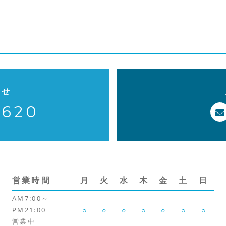
o
k
わせ
-620
営業時間
月
火
水
木
金
土
日
AM7:00～
PM21:00
○
○
○
○
○
○
○
営業中