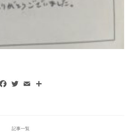
F
T
E
共
a
w
m
有
c
itt
ai
e
er
l
b
o
記事一覧