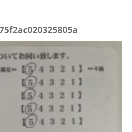
ニング
75f2ac020325805a
らせ