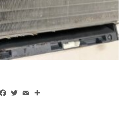
F
T
E
共
a
w
m
有
c
itt
ai
e
er
l