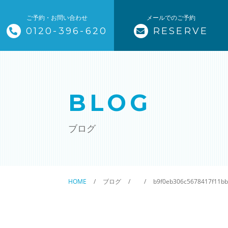
ご予約・お問い合わせ
メールでのご予約
0120-396-620
RESERVE
トップページ
ザ・そうじ職人について
BLOG
お掃除メニュー
ブログ
エアコンクリーニング
ハウスクリーニング
HOME
ブログ
b9f0eb306c5678417f11b
クリニック施設清掃
除菌清掃