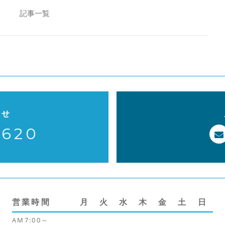
b
o
記事一覧
o
k
わせ
-620
営業時間
月
火
水
木
金
土
日
AM7:00～