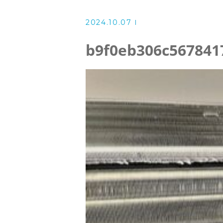
洗濯機クリーニング
2024.10.07
風呂釜洗浄・追い炊き配管クリー
b9f0eb306c567841
スタッフ
よくある質問
アクセス
ブログ
ザ・そうじ職人からのお知