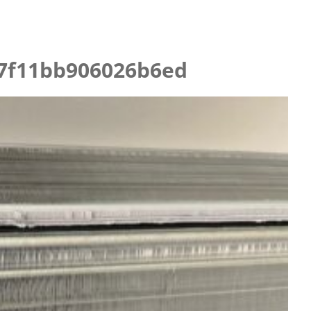
ニング
7f11bb906026b6ed
らせ