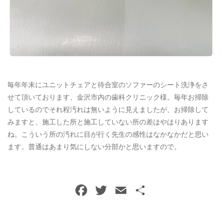
ご予約・お問い合わせ
0120-396-620
メールでのご予約
RESERVE
毎年年末にユニットチェアと待合室のソファーのシート洗浄をさ
せて頂いております、金沢市内の歯科クリニック様。毎年お掃除
しているのでそれ程汚れは無いように見えましたが、お掃除して
みますと、施工した所と施工していない所の差はやはりあります
ね。こういう所の汚れに目が行く先生の感性はなかなかだと思い
ます。普通はあまり気にしない分部かと思いますので。
F
T
E
共
a
w
m
有
c
itt
ai