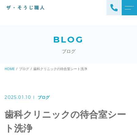
トップページ
スタッフ
BLOG
ザ・そうじ職人について
よくある質問
ブログ
お掃除メニュー
アクセス
エアコンクリーニング
HOME
ブログ
歯科クリニックの待合室シート洗浄
ブログ
エアコン完全分解クリーニ
ング
ザ・そうじ職人からのお
知らせ
ハウスクリーニング
2025.01.10
ブログ
レンジフードクリーニング
洗濯機クリーニング
歯科クリニックの待合室シー
浴室クリーニング
ドラム式洗濯機クリーニ
ト洗浄
風呂釜洗浄・追い炊き配管
ング
クリーニング