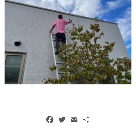
トイレクリーニング
空気清浄機クリーニング
クリニック施設専門清掃
その他のお掃除
除菌清掃
F
T
E
共
a
w
m
有