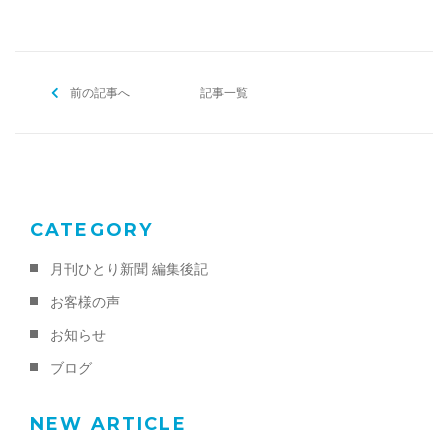
c
itt
ai
ご予約・お問い合わせ
e
er
l
0120-396-620
b
前の記事へ
o
記事一覧
o
メールでのご予約
k
RESERVE
CATEGORY
月刊ひとり新聞 編集後記
お客様の声
お知らせ
ブログ
NEW ARTICLE