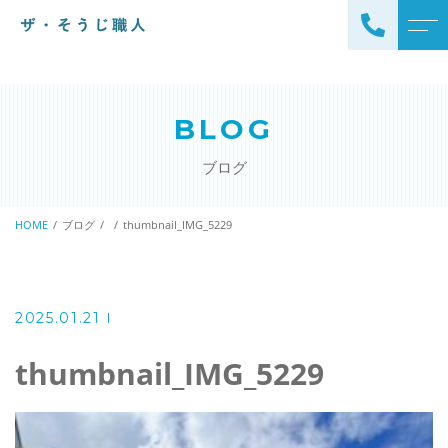
トップページ
スタッフ
BLOG
ザ・そうじ職人について
よくある質問
ブログ
お掃除メニュー
アクセス
エアコンクリーニング
HOME
ブログ
thumbnail_IMG_5229
ブログ
エアコン完全分解クリーニ
ング
ザ・そうじ職人からのお
知らせ
ハウスクリーニング
2025.01.21
レンジフードクリーニング
洗濯機クリーニング
thumbnail_IMG_5229
浴室クリーニング
ドラム式洗濯機クリーニ
風呂釜洗浄・追い炊き配管
ング
クリーニング