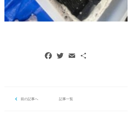
ご予約・お問い合わせ
0120-396-620
メールでのご予約
RESERVE
F
T
E
共
a
w
m
有
c
itt
ai
e
er
l
b
前の記事へ
o
記事一覧
o
k