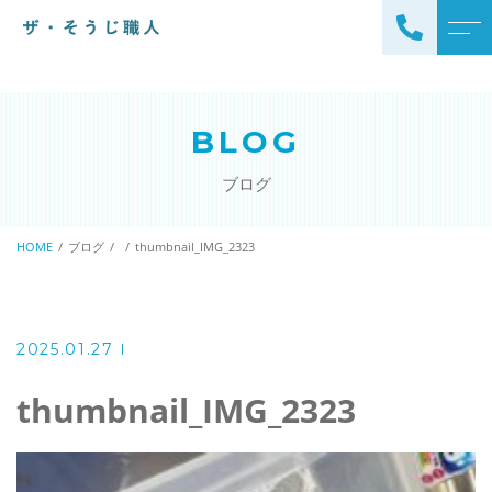
トップページ
スタッフ
BLOG
ザ・そうじ職人について
よくある質問
ブログ
お掃除メニュー
アクセス
エアコンクリーニング
HOME
ブログ
thumbnail_IMG_2323
ブログ
エアコン完全分解クリーニ
ング
ザ・そうじ職人からのお
知らせ
ハウスクリーニング
2025.01.27
レンジフードクリーニング
洗濯機クリーニング
thumbnail_IMG_2323
浴室クリーニング
ドラム式洗濯機クリーニ
風呂釜洗浄・追い炊き配管
ング
クリーニング