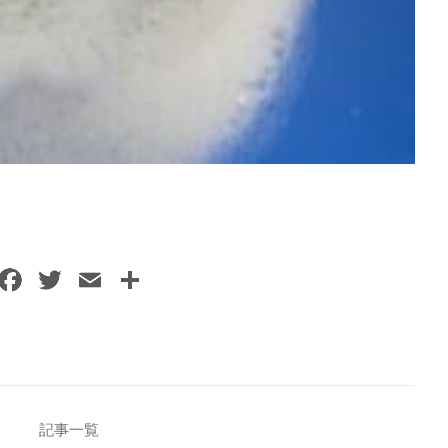
F
T
E
共
a
w
m
有
c
itt
ai
e
er
l
b
o
記事一覧