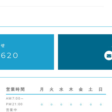
o
k
わせ
-620
営業時間
月
火
水
木
金
土
日
AM7:00～
PM21:00
○
○
○
○
○
○
○
営業中