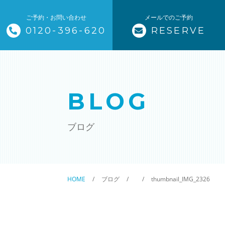
ご予約・お問い合わせ
メールでのご予約
0120-396-620
RESERVE
トップページ
ザ・そうじ職人について
BLOG
お掃除メニュー
ブログ
エアコンクリーニング
ハウスクリーニング
HOME
ブログ
thumbnail_IMG_2326
クリニック施設清掃
除菌清掃