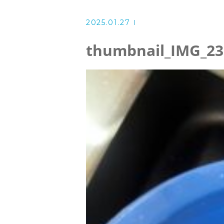
洗濯機クリーニング
2025.01.27
風呂釜洗浄・追い炊き配管クリー
thumbnail_IMG_23
スタッフ
よくある質問
アクセス
ブログ
ザ・そうじ職人からのお知