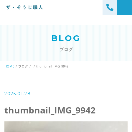
トップページ
スタッフ
BLOG
ザ・そうじ職人について
よくある質問
ブログ
お掃除メニュー
アクセス
エアコンクリーニング
HOME
ブログ
thumbnail_IMG_9942
ブログ
エアコン完全分解クリーニ
ング
ザ・そうじ職人からのお
知らせ
ハウスクリーニング
2025.01.28
レンジフードクリーニング
洗濯機クリーニング
thumbnail_IMG_9942
浴室クリーニング
ドラム式洗濯機クリーニ
風呂釜洗浄・追い炊き配管
ング
クリーニング