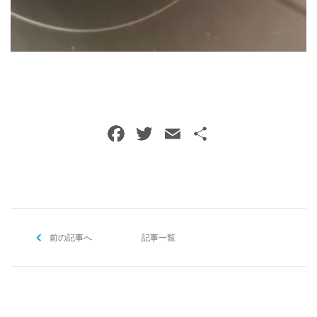
ご予約・お問い合わせ
0120-396-620
メールでのご予約
RESERVE
F
T
E
共
a
w
m
有
c
itt
ai
e
er
l
b
前の記事へ
o
記事一覧
o
k