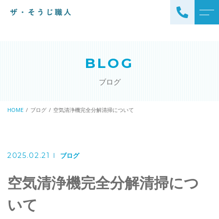
トップページ
スタッフ
BLOG
ザ・そうじ職人について
よくある質問
ブログ
お掃除メニュー
アクセス
エアコンクリーニング
HOME
ブログ
空気清浄機完全分解清掃について
ブログ
エアコン完全分解クリーニ
ング
ザ・そうじ職人からのお
知らせ
ハウスクリーニング
2025.02.21
ブログ
レンジフードクリーニング
洗濯機クリーニング
空気清浄機完全分解清掃につ
浴室クリーニング
ドラム式洗濯機クリーニ
いて
風呂釜洗浄・追い炊き配管
ング
クリーニング