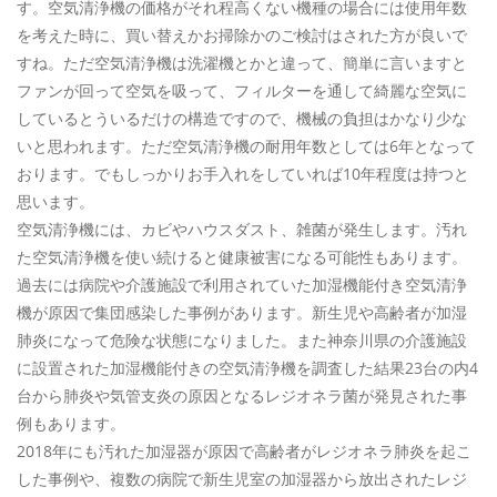
す。空気清浄機の価格がそれ程高くない機種の場合には使用年数
を考えた時に、買い替えかお掃除かのご検討はされた方が良いで
すね。ただ空気清浄機は洗濯機とかと違って、簡単に言いますと
ファンが回って空気を吸って、フィルターを通して綺麗な空気に
しているとういるだけの構造ですので、機械の負担はかなり少な
いと思われます。ただ空気清浄機の耐用年数としては6年となって
おります。でもしっかりお手入れをしていれば10年程度は持つと
思います。
空気清浄機には、カビやハウスダスト、雑菌が発生します。汚れ
た空気清浄機を使い続けると健康被害になる可能性もあります。
過去には病院や介護施設で利用されていた加湿機能付き空気清浄
機が原因で集団感染した事例があります。新生児や高齢者が加湿
肺炎になって危険な状態になりました。また神奈川県の介護施設
に設置された加湿機能付きの空気清浄機を調査した結果23台の内4
台から肺炎や気管支炎の原因となるレジオネラ菌が発見された事
例もあります。
2018年にも汚れた加湿器が原因で高齢者がレジオネラ肺炎を起こ
した事例や、複数の病院で新生児室の加湿器から放出されたレジ