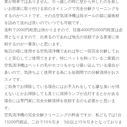
業が簡単ではありません。引っ越しの時に壁から外したのを新し
いお部屋に取り付ける前のタイミングで完全分解クリーニングを
するのがベストです。その点空気清浄機は段ボールの箱に緩衝材
を詰めて送れば良いのでいつでも可能です。
送料で2000円程度は掛かりますので、往復4000円5000円程度は必
用となりますので、出来るのであれば地元の信頼できる業者に依
頼するのが一番良いと思います。
毎日の様に使用する空気清浄機であれば年に一回完全分解してお
くと安心してご使用できます。特にペットを飼っているご家庭の
空気清浄機はペットの毛やホコリをかなり吸い込んでいる場合が
多いので、気持ちよく使用する為にも短期間での分解清掃がおス
スメです。
ご自身でお掃除している場合にはお手入れをしても嫌な臭いが消
えないとかお掃除しても直ぐに清掃ランプが点灯するとかがある
場合には専門家に完全分解清掃を依頼するのも必要かと思いま
す。
空気清浄機の完全分解クリーニングの料金ですが、私どもでは1台
13200円税込。二台で10％引き 3台以上15％引きとなっておりま