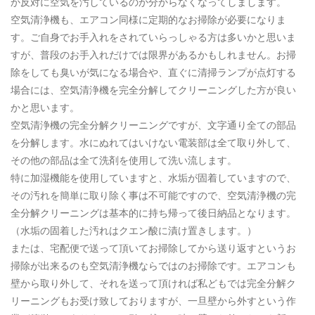
か反対に空気を汚しているのか分からなくなってしまします。
ご予約・お問い合わせ
空気清浄機も、エアコン同様に定期的なお掃除が必要になりま
す。ご自身でお手入れをされていらっしゃる方は多いかと思いま
0120-396-620
すが、普段のお手入れだけでは限界があるかもしれません。お掃
除をしても臭いが気になる場合や、直ぐに清掃ランプが点灯する
場合には、空気清浄機を完全分解してクリーニングした方が良い
メールでのご予約
かと思います。
RESERVE
空気清浄機の完全分解クリーニングですが、文字通り全ての部品
を分解します。水にぬれてはいけない電装部は全て取り外して、
その他の部品は全て洗剤を使用して洗い流します。
特に加湿機能を使用していますと、水垢が固着していますので、
その汚れを簡単に取り除く事は不可能ですので、空気清浄機の完
全分解クリーニングは基本的に持ち帰って後日納品となります。
（水垢の固着した汚れはクエン酸に漬け置きします。）
または、宅配便で送って頂いてお掃除してから送り返すというお
掃除が出来るのも空気清浄機ならではのお掃除です。エアコンも
壁から取り外して、それを送って頂ければ私どもでは完全分解ク
リーニングもお受け致しておりますが、一旦壁から外すという作