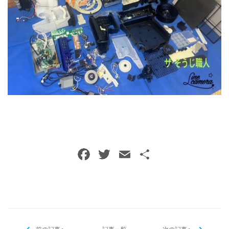
F
T
E
共
a
w
m
有
c
itt
ai
e
er
l
b