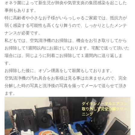
オネラ菌によって新生児が肺炎や気管支炎の集団感染を起こした
事例もあります。
特に高齢者や小さなお子様がいらっしゃるご家庭では、抵抗力が
弱く感染する可能性も高くなり舞うので、しっかりとしたメンテ
ナンスが必要です。
私どもでは、空気清浄機のお掃除は、機会をお引き取りしてから
お掃除して1週間以内にお届けしております。宅配で送って頂いた
場合には、同じように到着ごお掃除して１週間内に送り返しま
す。
お掃除した後に、オゾン燻蒸をして殺菌もしております。
空気清浄機の汚れ具合をお客様は見る事は出来ませんので、完全
分解した時の写真と洗浄後の写真を撮ってメールで送らせて頂き
ます。