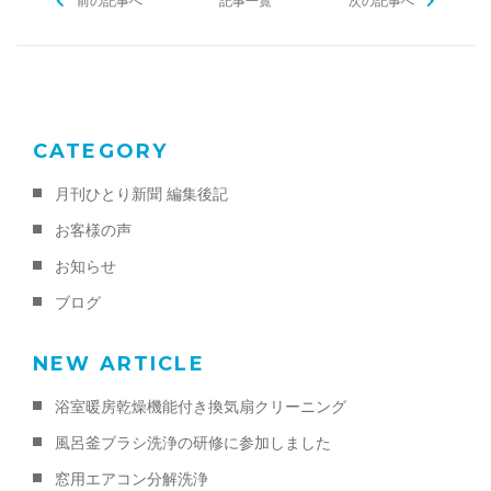
前の記事へ
o
記事一覧
次の記事へ
o
k
CATEGORY
月刊ひとり新聞 編集後記
お客様の声
お知らせ
ブログ
NEW ARTICLE
浴室暖房乾燥機能付き換気扇クリーニング
風呂釜ブラシ洗浄の研修に参加しました
窓用エアコン分解洗浄