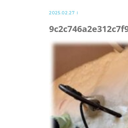
洗濯機クリーニング
2025.02.27
風呂釜洗浄・追い炊き配管クリー
9c2c746a2e312c7f
スタッフ
よくある質問
アクセス
ブログ
ザ・そうじ職人からのお知