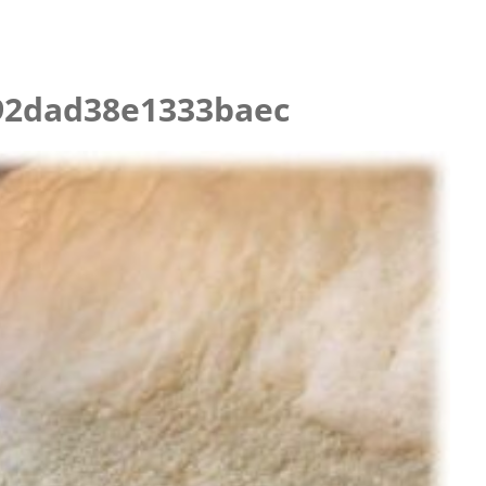
ニング
92dad38e1333baec
らせ