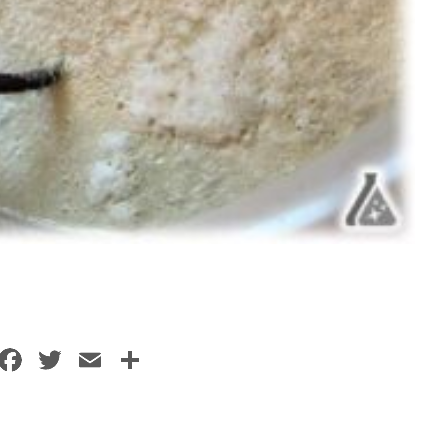
F
T
E
共
a
w
m
有
c
itt
ai