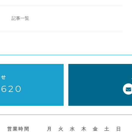
e
er
l
b
o
記事一覧
o
k
わせ
-620
営業時間
月
火
水
木
金
土
日