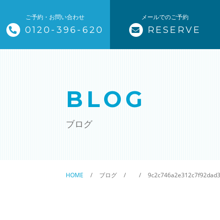
ご予約・お問い合わせ
メールでのご予約
0120-396-620
RESERVE
トップページ
ザ・そうじ職人について
BLOG
お掃除メニュー
ブログ
エアコンクリーニング
ハウスクリーニング
HOME
ブログ
9c2c746a2e312c7f92dad
クリニック施設清掃
除菌清掃