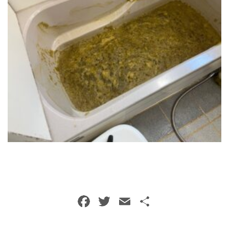
トイレクリーニング
空気清浄機クリーニング
クリニック施設専門清掃
その他のお掃除
除菌清掃
F
T
E
共
a
w
m
有