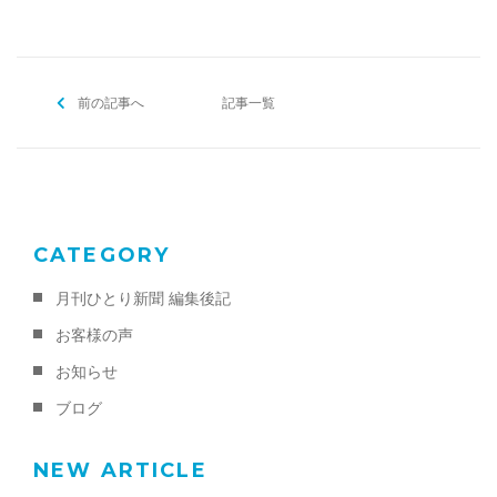
c
itt
ai
ご予約・お問い合わせ
e
er
l
0120-396-620
b
前の記事へ
o
記事一覧
o
メールでのご予約
k
RESERVE
CATEGORY
月刊ひとり新聞 編集後記
お客様の声
お知らせ
ブログ
NEW ARTICLE