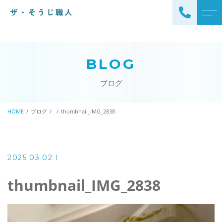
トップページ
スタッフ
BLOG
ザ・そうじ職人について
よくある質問
ブログ
お掃除メニュー
アクセス
エアコンクリーニング
HOME
ブログ
thumbnail_IMG_2838
ブログ
エアコン完全分解クリーニ
ング
ザ・そうじ職人からのお
知らせ
ハウスクリーニング
2025.03.02
レンジフードクリーニング
洗濯機クリーニング
thumbnail_IMG_2838
浴室クリーニング
ドラム式洗濯機クリーニ
風呂釜洗浄・追い炊き配管
ング
クリーニング