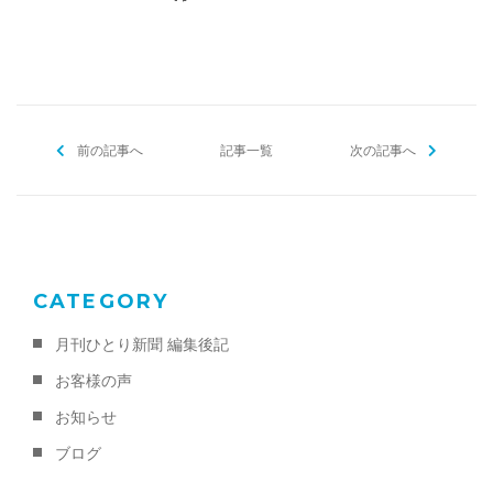
a
w
m
有
c
itt
ai
e
er
l
b
前の記事へ
o
記事一覧
次の記事へ
o
k
CATEGORY
月刊ひとり新聞 編集後記
お客様の声
お知らせ
ブログ