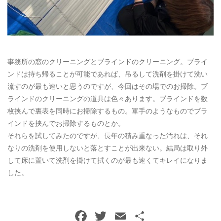
ご予約・お問い合わせ
0120-396-620
事務所の窓のクリーニングとブラインドのクリーニング。ブライ
メールでのご予約
ンドは持ち帰ることが可能であれば、吊るして洗剤を掛けて洗い
RESERVE
流すのが最も速いと思うのですが、今回はその場でのお掃除。ブ
ラインドのクリーニングの道具は色々あります。ブラインドを数
枚挟んで裏表を同時にお掃除するもの。軍手のようなものでブラ
インドを挟んでお掃除するものとか。
それらを試してみたのですが、長年の積み重なった汚れは、それ
なりの洗剤を使用しないと落とすことが出来ない。結局は取り外
して床に置いて洗剤を掛けて拭くのが最も速くてキレイになりま
した。
F
T
E
共