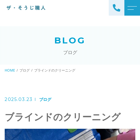
トップページ
スタッフ
BLOG
ザ・そうじ職人について
よくある質問
ブログ
お掃除メニュー
アクセス
エアコンクリーニング
HOME
ブログ
ブラインドのクリーニング
ブログ
エアコン完全分解クリーニ
ング
ザ・そうじ職人からのお
知らせ
ハウスクリーニング
2025.03.23
ブログ
レンジフードクリーニング
洗濯機クリーニング
ブラインドのクリーニング
浴室クリーニング
ドラム式洗濯機クリーニ
風呂釜洗浄・追い炊き配管
ング
クリーニング