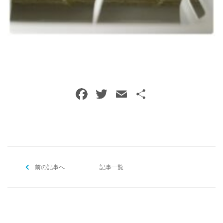
ご予約・お問い合わせ
0120-396-620
メールでのご予約
RESERVE
F
T
E
共
a
w
m
有
c
itt
ai
e
er
l
b
前の記事へ
o
記事一覧
o
k