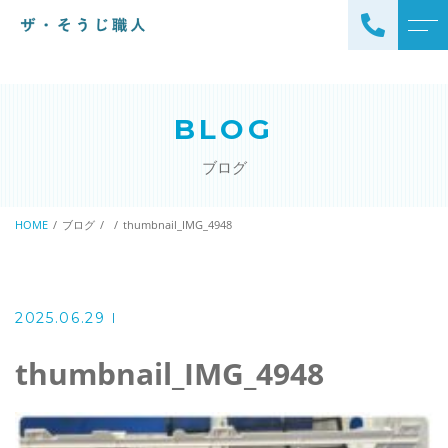
トップページ
スタッフ
BLOG
ザ・そうじ職人について
よくある質問
ブログ
お掃除メニュー
アクセス
エアコンクリーニング
HOME
ブログ
thumbnail_IMG_4948
ブログ
エアコン完全分解クリーニ
ング
ザ・そうじ職人からのお
知らせ
ハウスクリーニング
2025.06.29
レンジフードクリーニング
洗濯機クリーニング
thumbnail_IMG_4948
浴室クリーニング
ドラム式洗濯機クリーニ
風呂釜洗浄・追い炊き配管
ング
クリーニング