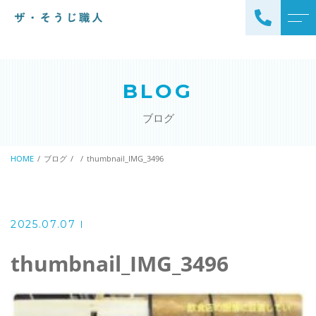
トップページ
スタッフ
BLOG
ザ・そうじ職人について
よくある質問
ブログ
お掃除メニュー
アクセス
エアコンクリーニング
HOME
ブログ
thumbnail_IMG_3496
ブログ
エアコン完全分解クリーニ
ング
ザ・そうじ職人からのお
知らせ
ハウスクリーニング
2025.07.07
レンジフードクリーニング
洗濯機クリーニング
thumbnail_IMG_3496
浴室クリーニング
ドラム式洗濯機クリーニ
風呂釜洗浄・追い炊き配管
ング
クリーニング