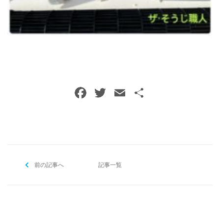
ご予約・お問い合わせ
0120-396-620
メールでのご予約
RESERVE
F
T
E
共
a
w
m
有
c
itt
ai
e
er
l
b
前の記事へ
o
記事一覧
o
k