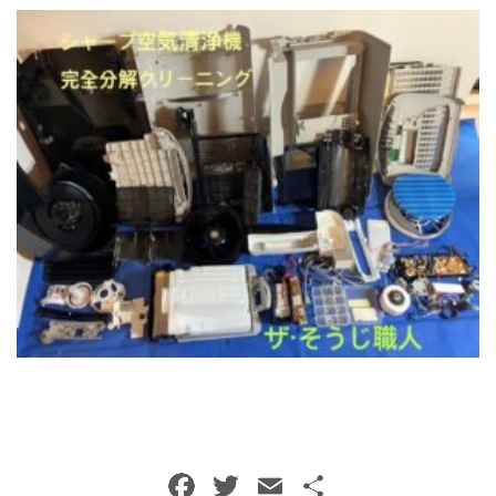
トイレクリーニング
空気清浄機クリーニング
クリニック施設専門清掃
その他のお掃除
除菌清掃
F
T
E
共