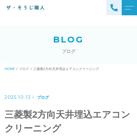
トップページ
スタッフ
BLOG
ザ・そうじ職人について
よくある質問
ブログ
お掃除メニュー
アクセス
エアコンクリーニング
HOME
ブログ
三菱製2方向天井埋込エアコンクリーニング
ブログ
エアコン完全分解クリーニ
ング
ザ・そうじ職人からのお
知らせ
ハウスクリーニング
2025.10.13
ブログ
レンジフードクリーニング
洗濯機クリーニング
三菱製2方向天井埋込エアコン
浴室クリーニング
ドラム式洗濯機クリーニ
クリーニング
風呂釜洗浄・追い炊き配管
ング
クリーニング