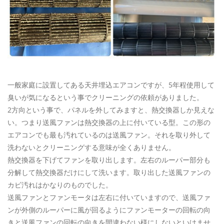
ご予約・お問い合わせ
0120-396-620
メールでのご予約
RESERVE
一般家庭に設置してある天井埋込エアコンですが、5年程使用して
臭いが気になるという事でクリーニングの依頼がありました。
2方向という事で、パネルを外してみますと、熱交換器しか見えな
い。つまり送風ファンは熱交換器の上に付いている型。この形の
エアコンでも最も汚れているのは送風ファン。それを取り外して
洗わないとクリーニングする意味が全くありません。
熱交換器を下げてファンを取り出します。左右のルーパー部分も
分解して熱交換器だけにして洗います。取り出した送風ファンの
カビ汚れはかなりのものでした。
送風ファンとファンモータは左右に付いていますので、送風ファ
ンが外側のルーパーに風が回るようにファンモーターの回転の向
きと送風ファンの回転の向きを間違わない様にしないといけませ