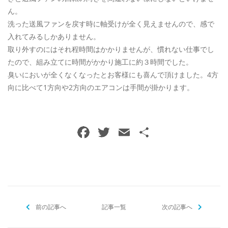
ん。
洗った送風ファンを戻す時に軸受けが全く見えませんので、感で
入れてみるしかありません。
取り外すのにはそれ程時間はかかりませんが、慣れない仕事でし
たので、組み立てに時間がかかり施工に約３時間でした。
臭いにおいが全くなくなったとお客様にも喜んで頂けました。4方
向に比べて1方向や2方向のエアコンは手間が掛かります。
F
T
E
共
a
w
m
有
c
itt
ai
e
er
l
b
前の記事へ
o
記事一覧
次の記事へ