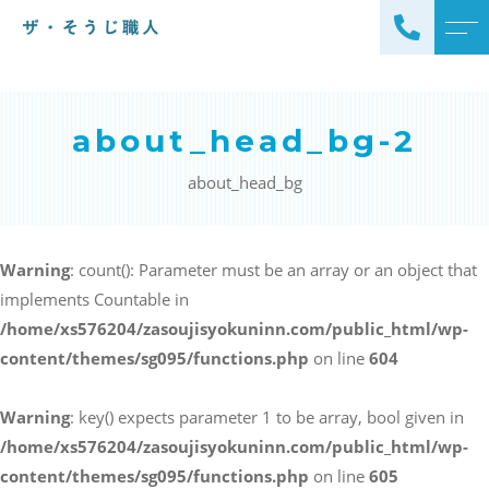
トップページ
スタッフ
about_head_bg-2
ザ・そうじ職人について
よくある質問
about_head_bg
お掃除メニュー
アクセス
エアコンクリーニング
ブログ
Warning
: count(): Parameter must be an array or an object that
エアコン完全分解クリーニ
implements Countable in
ング
ザ・そうじ職人からのお
/home/xs576204/zasoujisyokuninn.com/public_html/wp-
知らせ
ハウスクリーニング
content/themes/sg095/functions.php
on line
604
レンジフードクリーニング
洗濯機クリーニング
Warning
浴室クリーニング
: key() expects parameter 1 to be array, bool given in
ドラム式洗濯機クリーニ
/home/xs576204/zasoujisyokuninn.com/public_html/wp-
風呂釜洗浄・追い炊き配管
ング
content/themes/sg095/functions.php
on line
605
クリーニング