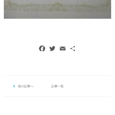
ご予約・お問い合わせ
0120-396-620
メールでのご予約
RESERVE
F
T
E
共
a
w
m
有
c
itt
ai
e
er
l
b
前の記事へ
o
記事一覧
o
k