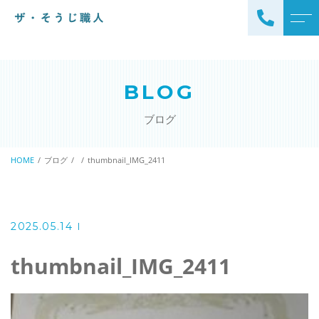
トップページ
スタッフ
BLOG
ザ・そうじ職人について
よくある質問
ブログ
お掃除メニュー
アクセス
エアコンクリーニング
HOME
ブログ
thumbnail_IMG_2411
ブログ
エアコン完全分解クリーニ
ング
ザ・そうじ職人からのお
知らせ
ハウスクリーニング
2025.05.14
レンジフードクリーニング
洗濯機クリーニング
thumbnail_IMG_2411
浴室クリーニング
ドラム式洗濯機クリーニ
風呂釜洗浄・追い炊き配管
ング
クリーニング